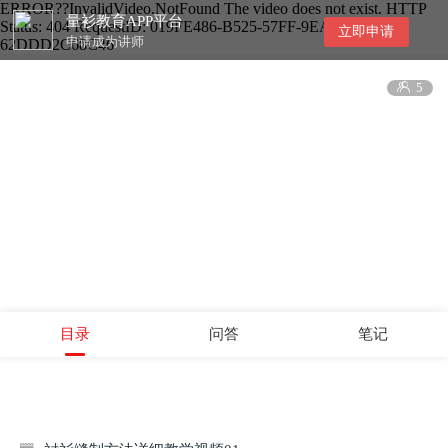
ERROR??InvalidVideo.NotFound The video does not exist. HTTP
量衫教育APP平台
Status: 404 RequestID: 019FE486-B525-57FF-9EA3-
立即申请
申请成为讲师
62DDD2C68C46

5
目录
问答
笔记